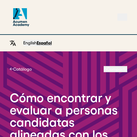
English
Español
Catálogo
Compartir
Home
Cómo encontrar y
evaluar a personas
candidatas
alineadas con los