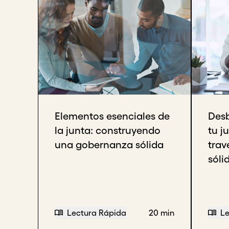
Elementos esenciales de
Desb
la junta: construyendo
tu j
una gobernanza sólida
trav
sóli
Lectura Rápida
20 min
Le