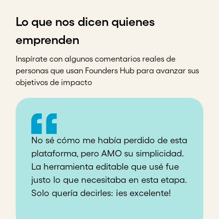
Lo que nos dicen quienes
emprenden
Inspírate con algunos comentarios reales de
personas que usan Founders Hub para avanzar sus
objetivos de impacto
Como emprendedora africana y
E
experta en Monitoreo y Evaluación,
s
me identifiqué con el contenido y ya
e
lo estoy compartiendo en mis círculos
p
de trabajo.
e
út