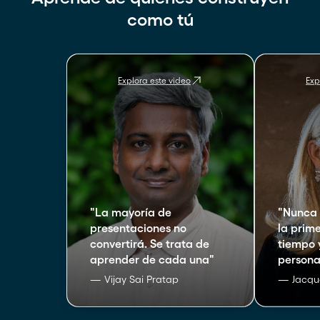
como tú
Explora este video
Exp
"
La mayoría de
"
Nunca 
presentaciones no
la prim
convertirá. Se trata de
tiempo 
aprender de cada una
"
persona
— Vijay Sai Pratap
— Jacque