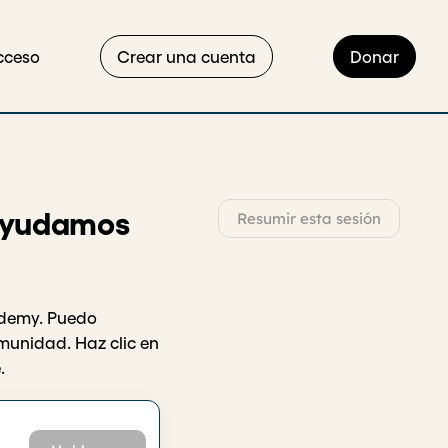
cceso
Crear una cuenta
Donar
 ayudamos
Resumir esta sesión
ademy. Puedo
munidad. Haz clic en
.