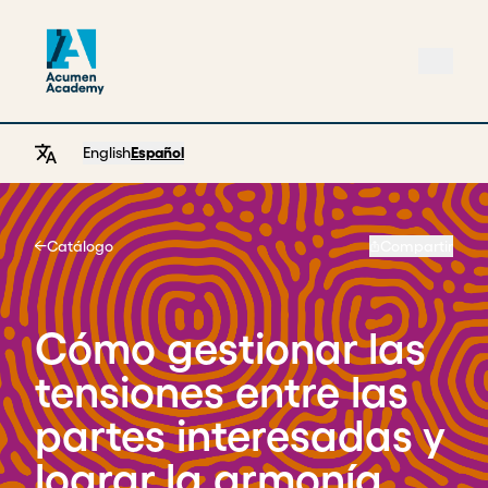
English
Español
Catálogo
Compartir
Home
Cómo gestionar las
tensiones entre las
partes interesadas y
lograr la armonía