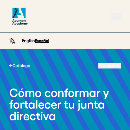
English
Español
Catálogo
Compartir
Home
Cómo conformar y
fortalecer tu junta
directiva