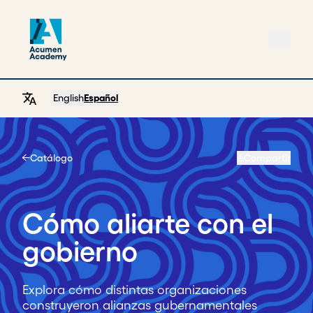
English
Español
Catálogo
Compartir
Home
Cómo aliarte con el
gobierno
Explora cómo distintas organizaciones
construyeron alianzas gubernamentales