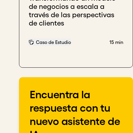
de negocios a escala a
Establece métricas y marcos para asegurar que
través de las perspectivas
de clientes
Descargar transcripción
Caso de Estudio
15 min
Encuentra la
respuesta con tu
nuevo asistente de