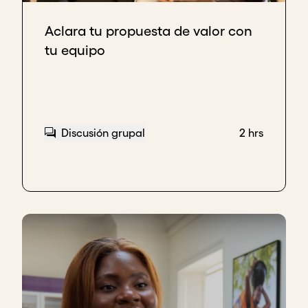
Después de definir la propuesta de valor,
empezamos a concentrarnos solo en comida.
Aclara tu propuesta de valor con
tu equipo
Ahora bien, cuando se piensa en una cadena de
suministro, una cadena de suministro de alimentos
y una cadena de suministro de medicamentos,
ambas tienen muchas similitudes. No hay nada que
te impida hacer ambas cosas. Pero luego hicimos
Discusión grupal
2 hrs
nuestra propuesta de valor y dijimos: “¿Sabes qué?
Estamos en el negocio de la alimentación. Por
mucho que podamos ayudar a la clientela de otras
industrias, estamos en el negocio de la
alimentación”.
De ahí vino [esa claridad]. Antes estábamos en el
negocio del
software
y construíamos un
software
que podía hacer A, B y C. Mientras que [definir la
propuesta de valor] cambia tu forma de pensar. Eso
fue bueno porque, antes de eso, supongo que