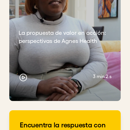
teníamos nuestra visión y nuestra misión, y toda esa
buena documentación, pero eso fue lo que marcó
la diferencia [...], una vez más, en retrospectiva.
Ojalá hace veinte años, cuando comencé la
empresa, hubiésemos hecho eso. ¡Nos hubiese
La propuesta de valor en acción:
ahorrado mucho dolor!
perspectivas de Agnes Health
Conclusiones clave
Identifica una propuesta de valor que te
diferencie de tu competencia.
Alinea tu propuesta de valor con las
3 min 2 s
necesidades de tu la clientela para enfocar
tus esfuerzos e impulsar resultados de
impacto.
Enfócate - ¡No intentes ser todo para todos!
Descargar transcripción
Encuentra la respuesta con