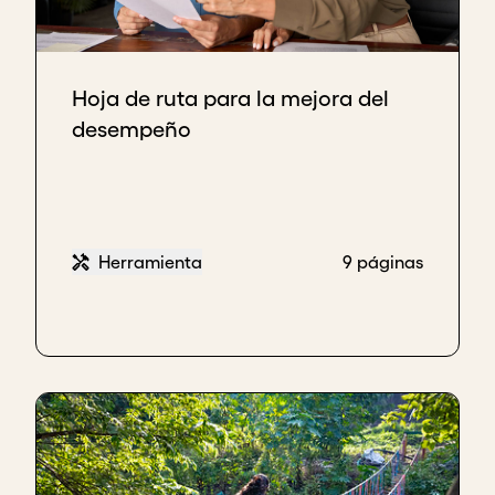
mejores soluciones surgen desde adentro.
Andrea Escobar, Cofundadora & Directora,
Fundación Soydoy
Hoja de ruta para la mejora del
Habilidades, conocimientos, prácticas. Nosotros
desempeño
tenemos, creo, en particular dos estrategias.
Hay muchos recursos gratis, de bajo pago, para
hacer cursos online, para ir a un curso presencial,
para llenar ese espacio. El tema es el tiempo y el
compromiso de la persona de hacerlo.
Herramienta
9 páginas
Y entonces la estrategia que abracé fue,
vamos a
estudiar juntos
. Lo vamos a hacer conectados
online, estábamos en plena pandemia, y
empezamos a hacer cursos de Acumen y de otras
organizaciones. Lo empezamos a hacer juntos una
vez a la semana durante tres horas.
Y eso ha cambiado todo. Eso cambió nuestros