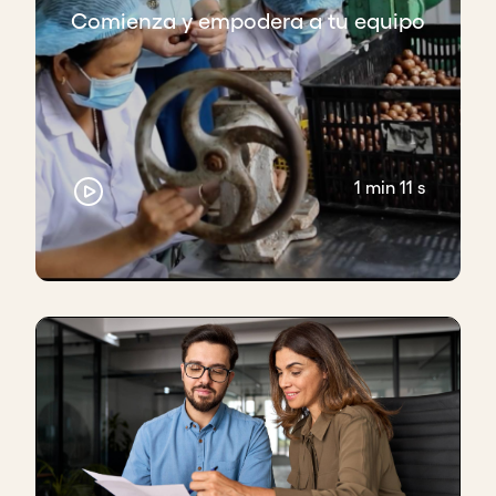
Comienza y empodera a tu equipo
elección a través de muchos libros y decimos, esto
es lo que vamos a leer.
Semanalmente, compartimos un capítulo de ese
libro. ¿Cuáles fueron nuestras visiones? Y las dos
preguntas que siempre nos acompañan son:
“¿cómo aplica esto a nuestra vida personal y cómo
1 min 11 s
aplica para Disruptia?”
Ese es el tipo de educación que hacemos. Primero,
la autonomía, confiamos mucho en usted. Segundo,
vamos a hacer todo lo posible para tener
espacios
conjuntos para aprender
en el camino, con lo que
más necesito yo y la organización.
Ese es un poco el estilo que tenemos, como muy
propio. No buscamos sistemas externos de
formación, sino más internos, lo que va surgiendo
ahí. Porque yo creo que además lo hemos visto, las