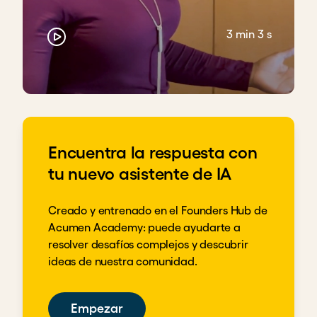
3 min 3 s
Encuentra la respuesta con
tu nuevo asistente de IA
Creado y entrenado en el Founders Hub de
Acumen Academy: puede ayudarte a
resolver desafíos complejos y descubrir
ideas de nuestra comunidad.
Empezar