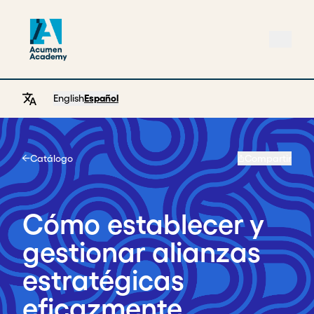
English
Español
Catálogo
Compartir
Home
Cómo establecer y
gestionar alianzas
estratégicas
eficazmente