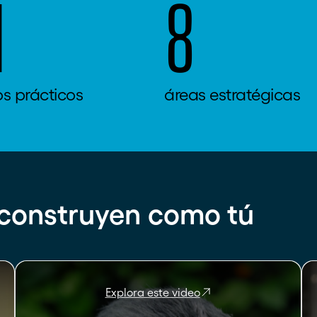
1
8
os prácticos
áreas estratégicas
construyen como tú
Explora este video