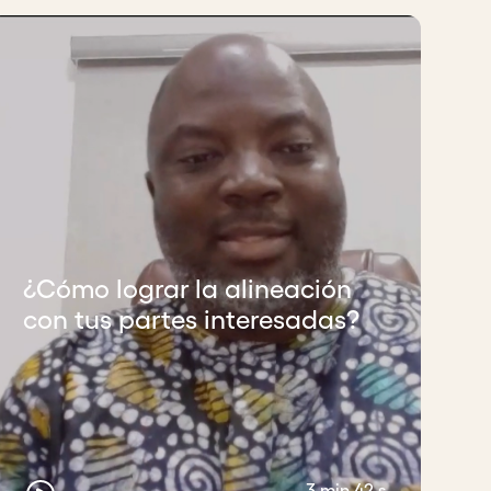
¿Cómo lograr la alineación
con tus partes interesadas?
3 min 42 s