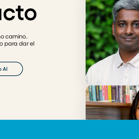
acto
mo camino.
o para dar el
 AI