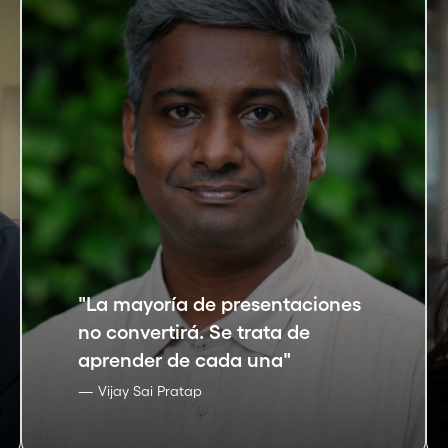
"
La mayoría de presentaciones
no convertirá. Se trata de
aprender de cada una
"
— Vijay Sai Pratap