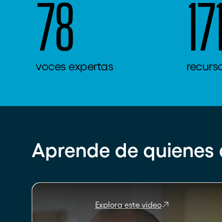
78
17
voces expertas
recurs
Aprende de quienes 
Explora este video